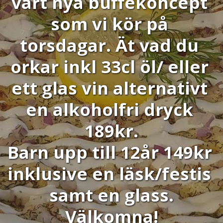
vårt nya buffékoncept 
som vi kör på 
torsdagar. Ät vad du 
orkar inkl 33cl öl/ eller 
ett glas vin alternativt 
en alkoholfri dryck 
189kr.
Barn upp till 12år 149kr 
inklusive en läsk/festis 
samt en glass.
Välkomna!