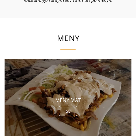
fullständiga rättigheter
. Ta en titt på menyn.
MENY
MENY MAT
SE