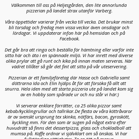
Välkommen till oss på Heljesgården, den lite annorlunda 
pizzerian på landet strax utanför Varberg.
Våra öppettider varierar från vecka till vecka. Det brukar minst 
bli torsdag och fredag men vissa veckor även onsdagar och 
lördagar. Vi uppdaterar infon här på hemsidan och på 
Facebook.
Det går bra att ringa och beställa för hämtning eller varför inte 
sitta här och äta i en spännade miljö. Vi har inrett med diverse 
olika prylar att gå runt och kika på innan maten serveras. När 
vädret tillåter så går det fint att sitta på vår uteservering.
Pizzerian är ett familjeföretag där Hasse och Gabriella samt 
döttrarna Ida och Elin hjälps åt för att försöka få allt att 
snurra. Hela iden med att starta pizzeria ute på landet kom sig 
av en hobby som spårade ur och nu står vi här:)
Vi serverar enklare förrätter, ca 25 olika pizzor samt 
kebab/kycklingrullar och tallrikar.
De flesta av våra köttråvaror 
är av svenskt ursprung tex skinka, nötfärs, bacon, gyroskött, 
kyckling mm. F
ör den som är sugen på något extra efter 
huvudrätt så finns det dessertpizza, glass och chokladboll att 
mumsa på. Kaffe ordnar vi självklart om så önskas. Vi har 